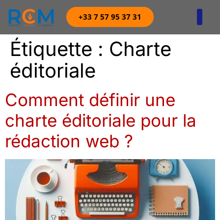
+33 7 57 95 37 31
Agence digitale 360
Étiquette :
Charte
éditoriale
Comment définir une
charte éditoriale pour la
rédaction web ?