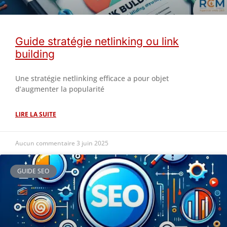
Guide stratégie netlinking ou link
building
Une stratégie netlinking efficace a pour objet
d’augmenter la popularité
LIRE LA SUITE
Aucun commentaire
3 juin 2025
GUIDE SEO