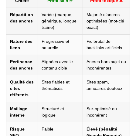
Critère
Profil sain ✅
Profil toxique ❌
Répartition
Variée (marque,
Majorité d’ancres
des ancres
générique, longue
optimisées (mot-clé
traîne)
exact)
Nature des
Progressive et
Pic brutal de
liens
naturelle
backlinks artificiels
Pertinence
Alignées avec le
Ancres hors sujet ou
des ancres
contenu cible
incohérentes
Qualité des
Sites fiables et
Sites spam,
sites
thématisés
annuaires douteux
référents
Maillage
Structuré et
Sur-optimisé ou
interne
logique
incohérent
Risque
Faible
Élevé (pénalité
SEO
Google Penguin)