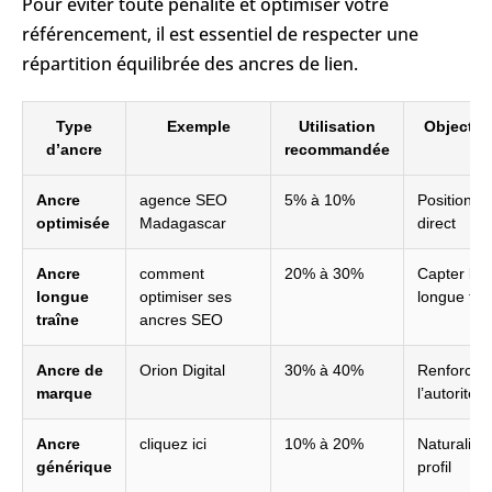
Pour éviter toute pénalité et optimiser votre
référencement, il est essentiel de respecter une
répartition équilibrée des ancres de lien.
Type
Exemple
Utilisation
Objectif
d’ancre
recommandée
Ancre
agence SEO
5% à 10%
Positionn
optimisée
Madagascar
direct
Ancre
comment
20% à 30%
Capter la
longue
optimiser ses
longue tra
traîne
ancres SEO
Ancre de
Orion Digital
30% à 40%
Renforcer
marque
l’autorité
Ancre
cliquez ici
10% à 20%
Naturaliser
générique
profil