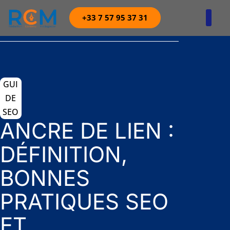
+33 7 57 95 37 31
Agence digitale 360
GUI
DE
SEO
ANCRE DE LIEN :
DÉFINITION,
BONNES
PRATIQUES SEO
ET