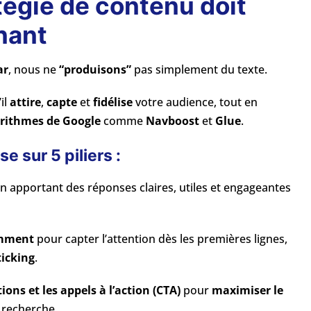
tégie de contenu doit
nant
ar
, nous ne
“produisons”
pas simplement du texte.
il
attire
,
capte
et
fidélise
votre audience, tout en
orithmes de Google
comme
Navboost
et
Glue
.
 sur 5 piliers :
en apportant des réponses claires, utiles et engageantes
emment
pour capter l’attention dès les premières lignes,
ticking
.
ions et les appels à l’action (CTA)
pour
maximiser le
 recherche.