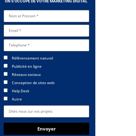
ON S’OCCUPE DE VOTRE MARKETING DIGITAL
Référencement naturel
Publicité en ligne
Réseaux sociaux
Conception de sites web
Help Desk
Autre
Envoyer