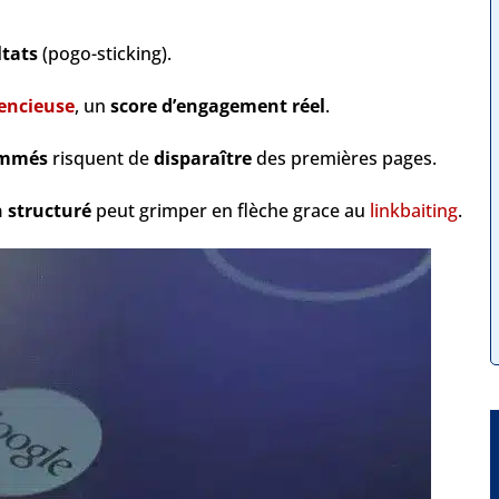
ltats
(pogo-sticking).
lencieuse
, un
score d’engagement réel
.
ommés
risquent de
disparaître
des premières pages.
n structuré
peut grimper en flèche grace au
linkbaiting
.