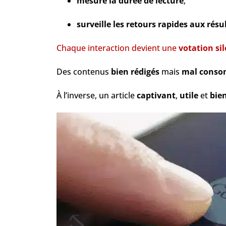
mesure la durée de lecture
,
surveille les retours rapides aux résu
Chaque interaction devient une
votation si
Des contenus
bien rédigés
mais
mal cons
À l’inverse, un article
captivant
,
utile
et
bie